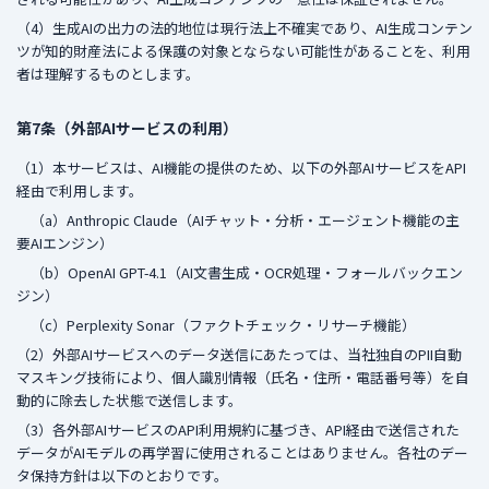
（4）生成AIの出力の法的地位は現行法上不確実であり、AI生成コンテン
ツが知的財産法による保護の対象とならない可能性があることを、利用
者は理解するものとします。
第7条（外部AIサービスの利用）
（1）本サービスは、AI機能の提供のため、以下の外部AIサービスをAPI
経由で利用します。
（a）Anthropic Claude（AIチャット・分析・エージェント機能の主
要AIエンジン）
（b）OpenAI GPT-4.1（AI文書生成・OCR処理・フォールバックエン
ジン）
（c）Perplexity Sonar（ファクトチェック・リサーチ機能）
（2）外部AIサービスへのデータ送信にあたっては、当社独自のPII自動
マスキング技術により、個人識別情報（氏名・住所・電話番号等）を自
動的に除去した状態で送信します。
（3）各外部AIサービスのAPI利用規約に基づき、API経由で送信された
データがAIモデルの再学習に使用されることはありません。各社のデー
タ保持方針は以下のとおりです。