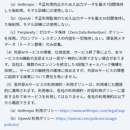
（a）Anthropic：不正利用防止のため入出力データを最大7日間保持
した後削除。モデル訓練には使用しない。
（b）OpenAI：不正利用監視のため入出力データを最大30日間保持し
た後削除。モデル訓練には使用しない。
（c）Perplexity：ゼロデータ保持（Zero Data Retention）ポリシー
を採用。プロンプト・レスポンスの内容を一切保持しない。課金用メタ
データ（トークン数等）のみ収集。
（4）外部AIサービスの障害、仕様変更、サービス終了等により、本サ
ービスのAI機能の全部または一部が一時的に利用できない場合がありま
す。当社は、複数のAIエンジンを統合した3段階フォールバック機構を
採用し、サービスの継続性の確保に努めますが、外部AIサービスの障害
に起因する損害について責任を負いません。
（5）各外部AIサービスの利用規約・利用ポリシーは、利用者にも間接
的に適用されます。利用者は、各社の利用規約・許容利用ポリシーに違
反する形で本サービスを利用してはなりません。各社の利用規約は以下
から確認できます。
（a）Anthropic 利用ポリシー:
https://www.anthropic.com/legal/aup
（b）OpenAI 利用ポリシー:
https://openai.com/policies/usage-
policies/