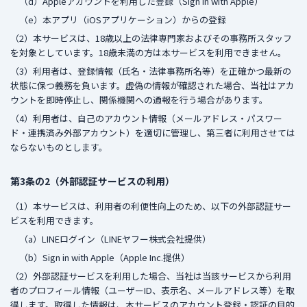
（d）Appleアカウントを利用した登録（Sign in with Apple）
（e）本アプリ（iOSアプリケーション）からの登録
（2）本サービスは、18歳以上の法律専門家およびその事務所スタッフ
を対象としています。18歳未満の方は本サービスを利用できません。
（3）利用者は、登録情報（氏名・法律事務所名等）を正確かつ最新の
状態に保つ義務を負います。虚偽の情報が確認された場合、当社はアカ
ウントを即時停止し、関係機関への通報を行う場合があります。
（4）利用者は、自己のアカウント情報（メールアドレス・パスワー
ド・連携済み外部アカウント）を適切に管理し、第三者に利用させては
ならないものとします。
第3条の2（外部認証サービスの利用）
（1）本サービスは、利用者の利便性向上のため、以下の外部認証サー
ビスを利用できます。
（a）LINEログイン（LINEヤフー株式会社提供）
（b）Sign in with Apple（Apple Inc.提供）
（2）外部認証サービスを利用した場合、当社は当該サービスから利用
者のプロフィール情報（ユーザーID、表示名、メールアドレス等）を取
得します。取得した情報は、本サービスのアカウント登録・認証の目的