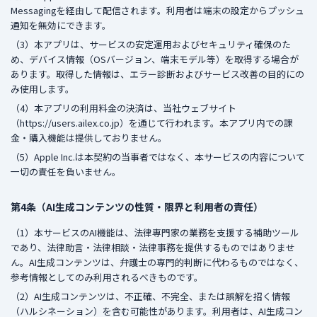
Messagingを経由して配信されます。利用者は端末の設定からプッシュ
通知を無効にできます。
（3）本アプリは、サービスの安定運用およびセキュリティ確保のた
め、デバイス情報（OSバージョン、端末モデル等）を取得する場合が
あります。取得した情報は、エラー診断およびサービス改善の目的にの
み使用します。
（4）本アプリの利用料金の決済は、当社ウェブサイト
（https://users.ailex.co.jp）を通じて行われます。本アプリ内での課
金・購入機能は提供しておりません。
（5）Apple Inc.は本契約の当事者ではなく、本サービスの内容について
一切の責任を負いません。
第4条（AI生成コンテンツの性質・限界と利用者の責任）
（1）本サービスのAI機能は、法律専門家の業務を支援する補助ツール
であり、法律助言・法律相談・法律事務を提供するものではありませ
ん。AI生成コンテンツは、弁護士の専門的判断に代わるものではなく、
参考情報としてのみ利用されるべきものです。
（2）AI生成コンテンツは、不正確、不完全、または誤解を招く情報
（ハルシネーション）を含む可能性があります。利用者は、AI生成コン