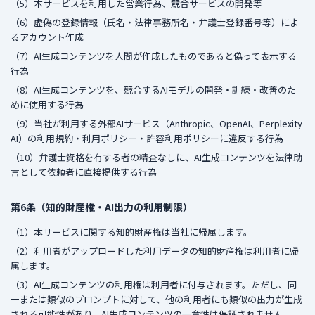
（5）本サービスを利用した営業行為、競合サービスの開発等
（6）虚偽の登録情報（氏名・法律事務所名・弁護士登録番号等）によ
るアカウント作成
（7）AI生成コンテンツを人間が作成したものであると偽って表示する
行為
（8）AI生成コンテンツを、競合するAIモデルの開発・訓練・改善のた
めに使用する行為
（9）当社が利用する外部AIサービス（Anthropic、OpenAI、Perplexity
AI）の利用規約・利用ポリシー・許容利用ポリシーに違反する行為
（10）弁護士資格を有する者の精査なしに、AI生成コンテンツを法律助
言として依頼者に直接提供する行為
第6条（知的財産権・AI出力の利用制限）
（1）本サービスに関する知的財産権は当社に帰属します。
（2）利用者がアップロードした利用データの知的財産権は利用者に帰
属します。
（3）AI生成コンテンツの利用権は利用者に付与されます。ただし、同
一または類似のプロンプトに対して、他の利用者にも類似の出力が生成
される可能性があり、AI生成コンテンツの一意性は保証されません。