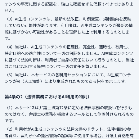
テンツの事実に関する記載を、独自に確認せずに信頼すべきではありま
せん。
（3）AI生成コンテンツは、最新の法改正、判例変更、規制動向を反映
していない可能性があります。利用者は、AI生成コンテンツが最新の情
報に基づかない可能性があることを理解した上で利用するものとしま
す。
（4）当社は、AI生成コンテンツの正確性、完全性、適時性、有用性、
特定目的への適合性について一切の保証をしません。AI生成コンテンツ
に基づく法的判断は、利用者ご自身の責任において行うものとし、当社
はこれに起因する損害について一切の責任を負いません。
（5）当社は、本サービスの各利用セッションにおいて、AI生成コンテ
ンツがAI（人工知能）により生成されたものである旨を表示します。
第4条の2（法律業務におけるAI利用の特則）
（1）本サービスは弁護士法第72条に定める法律事務の取扱いを行うも
のではなく、弁護士の業務を補助するツールとして位置付けられるもの
です。
（2）利用者がAI生成コンテンツを法律文書のドラフト、法律相談の参
考資料、裁判所への提出書類の起案等に使用する場合、弁護士資格を有