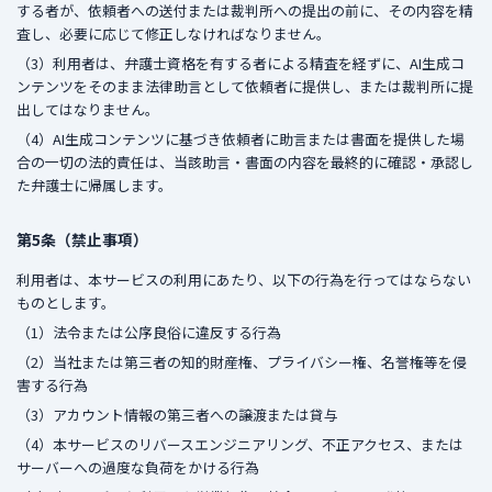
する者が、依頼者への送付または裁判所への提出の前に、その内容を精
査し、必要に応じて修正しなければなりません。
（3）利用者は、弁護士資格を有する者による精査を経ずに、AI生成コ
ンテンツをそのまま法律助言として依頼者に提供し、または裁判所に提
出してはなりません。
（4）AI生成コンテンツに基づき依頼者に助言または書面を提供した場
合の一切の法的責任は、当該助言・書面の内容を最終的に確認・承認し
た弁護士に帰属します。
第5条（禁止事項）
利用者は、本サービスの利用にあたり、以下の行為を行ってはならない
ものとします。
（1）法令または公序良俗に違反する行為
（2）当社または第三者の知的財産権、プライバシー権、名誉権等を侵
害する行為
（3）アカウント情報の第三者への譲渡または貸与
（4）本サービスのリバースエンジニアリング、不正アクセス、または
サーバーへの過度な負荷をかける行為