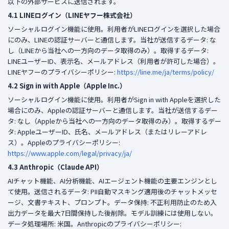
以下の外部サービスに送信されます。
4.1 LINEログイン（LINEヤフー株式会社）
ソーシャルログイン機能に使用。利用者がLINEログインを選択した場合
にのみ、LINEの認証サーバーと通信します。当社が送信するデータ: な
し（LINEから当社への一方向のデータ取得のみ）。取得するデータ:
LINEユーザーID、表示名、メールアドレス（利用者が許可した場合）。
LINEヤフーのプライバシーポリシー:
https://line.me/ja/terms/policy/
4.2 Sign in with Apple（Apple Inc.）
ソーシャルログイン機能に使用。利用者がSign in with Appleを選択した
場合にのみ、Appleの認証サーバーと通信します。当社が送信するデー
タ: なし（Appleから当社への一方向のデータ取得のみ）。取得するデー
タ: AppleユーザーID、氏名、メールアドレス（またはリレーアドレ
ス）。Appleのプライバシーポリシー:
https://www.apple.com/legal/privacy/ja/
4.3 Anthropic（Claude API）
AIチャット機能、AI分析機能、AIエージェント機能の主要エンジンとし
て使用。送信されるデータ: PII自動マスキング適用後のチャットメッセ
ージ、文書テキスト、プロンプト。データ保持: 不正利用防止のため入
出力データを最大7日間保持した後削除。モデル訓練には使用しない。
データ処理場所: 米国。Anthropicのプライバシーポリシー: