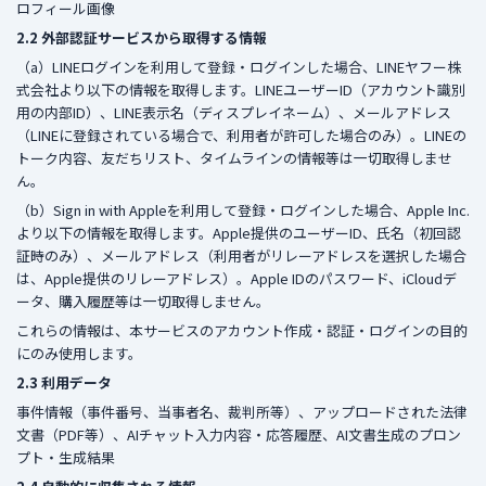
ロフィール画像
2.2 外部認証サービスから取得する情報
（a）LINEログインを利用して登録・ログインした場合、LINEヤフー株
式会社より以下の情報を取得します。LINEユーザーID（アカウント識別
用の内部ID）、LINE表示名（ディスプレイネーム）、メールアドレス
（LINEに登録されている場合で、利用者が許可した場合のみ）。LINEの
トーク内容、友だちリスト、タイムラインの情報等は一切取得しませ
ん。
（b）Sign in with Appleを利用して登録・ログインした場合、Apple Inc.
より以下の情報を取得します。Apple提供のユーザーID、氏名（初回認
証時のみ）、メールアドレス（利用者がリレーアドレスを選択した場合
は、Apple提供のリレーアドレス）。Apple IDのパスワード、iCloudデ
ータ、購入履歴等は一切取得しません。
これらの情報は、本サービスのアカウント作成・認証・ログインの目的
にのみ使用します。
2.3 利用データ
事件情報（事件番号、当事者名、裁判所等）、アップロードされた法律
文書（PDF等）、AIチャット入力内容・応答履歴、AI文書生成のプロン
プト・生成結果