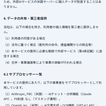
ため、外部AIサービスの米国サーバーに個人データが到達することはあ
りません。
6. データの共有・第三者提供
当社は、以下の場合を除き、利用者の個人情報を第三者に提供しませ
ん。
（1）利用者の同意がある場合
（2）法令に基づく場合（裁判所の命令、捜査機関からの照会等）
（3）本サービスの提供に必要な範囲で外部サービス（第4条記載）に送
信する場合
（4）合併・事業譲渡等により事業の承継が行われる場合
6.1 サブプロセッサー一覧
本サービスの提供にあたり、以下の事業者をサブプロセッサーとして利
用しています。
（1）Anthropic, PBC（米国）— AIチャット・分析機能（Claude
API）。PII到達: なし（マスキング適用）。
（2）OpenAI, Inc.（米国）— AI文書生成・OCR機能（GPT-4.1 API）。