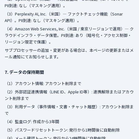
PII到達: なし（マスキング適用）。
（3）Perplexity AI, Inc.（米国）— ファクトチェック機能（Sonar
API）。PII到達: なし（マスキング適用）。
（4）Amazon Web Services, Inc.（米国 / 東京リージョンで運用）— ク
ラウドインフラ・データ保管。PII到達: あり（暗号化・アクセス制御・
リージョン限定で保護）。
サブプロセッサーの追加・変更がある場合は、本ページの更新またはメ
ール通知にてお知らせします。
7. データの保持期間
（1）アカウント情報: アカウント削除まで
（2）外部認証連携情報（LINE ID、Apple ID等）: 連携解除またはアカウ
ント削除まで
（3）利用データ（事件情報・文書・チャット履歴）: アカウント削除ま
で
（4）監査ログ: 作成から3年間
（5）パスワードリセットトークン: 発行から1時間後に自動削除
（6）メール確認トークン: 発行から24時間後に自動削除