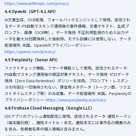
https://www.anthropic.com/privacy
4.4 OpenAI（GPT-4.1 API）
AI文書生成、OCR処理、フォールバックエンジンとして使用。送信され
るデータ: PII自動マスキング適用後の事件情報、文書テキスト、生成プ
ロンプト、画像（OCR時）。データ保持: 不正利用監視のため入出力デ
ータを最大30日間保持した後削除。モデル訓練には使用しない。データ
処理場所: 米国。OpenAIのプライバシーポリシー:
https://openai.com/privacy/
4.5 Perplexity（Sonar API）
ファクトチェック機能、リサーチ機能として使用。送信されるデータ:
PII自動マスキング適用後の検証対象テキスト。データ保持: ゼロデータ
保持（Zero Data Retention）ポリシーを採用。プロンプト・レスポン
スの内容は一切保持されない。課金用メタデータ（トークン数、リクエ
ストタイムスタンプ等）のみ収集。データ処理場所: 米国。Perplexityの
プライバシーポリシー:
https://www.perplexity.ai/privacy
4.6 Firebase Cloud Messaging（Google LLC）
iOSアプリのプッシュ通知配信に使用。送信されるデータ: 通知トークン
（端末識別用）、通知タイトル・本文。通知本文には事件名の概要のみ
を含み、依頼者名等の個人情報は含みません。