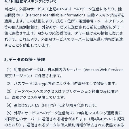
4.7 PII自動マスキングについて
当社は、外部AIサービス（上記4.3〜4.5）へのデータ送信にあたり、独
自開発のPII（Personal Identifiable Information）自動マスキング技術を
適用します。この技術により、氏名・住所・電話番号・メールアドレス
等の個人識別情報は、外部AIサービスに送信される前に自動的にダミー
値に置換されます。AIからの応答受信後、ダミー値は元の情報に復元さ
れます。これにより、外部AIサービスのサーバーに個人識別情報が到達
することを防止しています。
5. データの保管・管理
（1）利用者のデータは、日本国内のサーバー（Amazon Web Services
東京リージョン）に保管されます。
（2）パスワードはbcrypt方式により不可逆暗号化して保管します。
（3）データベースへのアクセスはアプリケーション経由のみに限定
し、直接アクセスを制限しています。
（4）通信はSSL/TLS（HTTPS）により暗号化されます。
（5）外部AIサービスへのデータ送信時は、PII自動マスキング適用後に
米国所在のサーバーに送信される場合があります（第4条4.3〜4.5に記載
のとおり）。送信されるデータは個人識別情報が除去された状態である